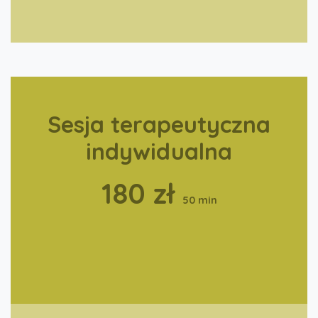
Sesja terapeutyczna
indywidualna
180 zł
50 min